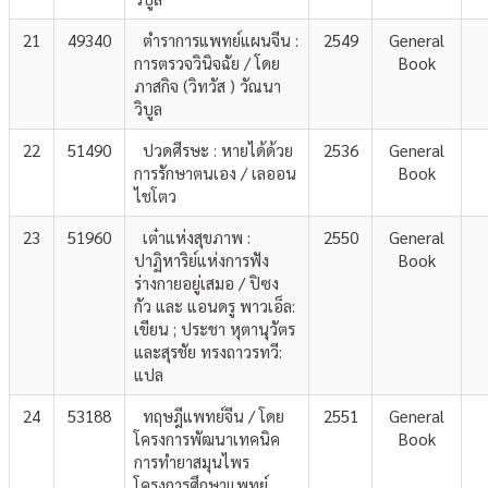
21
49340
ตำราการแพทย์แผนจีน :
2549
General
การตรวจวินิจฉัย / โดย
Book
ภาสกิจ (วิทวัส ) วัณนา
วิบูล
22
51490
ปวดศีรษะ : หายได้ด้วย
2536
General
การรักษาตนเอง / เลออน
Book
ไชโตว
23
51960
เต๋าแห่งสุขภาพ :
2550
General
ปาฏิหาริย์แห่งการฟัง
Book
ร่างกายอยู่เสมอ / ปิซง
กัว และ แอนดรู พาวเอ็ล:
เขียน ; ประชา หุตานุวัตร
และสุรชัย ทรงถาวรทวี:
แปล
24
53188
ทฤษฎีแพทย์จีน / โดย
2551
General
โครงการพัฒนาเทคนิค
Book
การทำยาสมุนไพร
โครงการศึกษาแพทย์