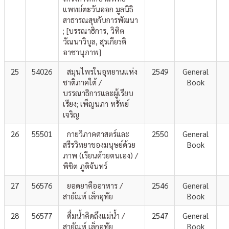
แพทย์ตะวันออก มูลนิธิ
สาธารณสุขกับการพัฒนา
; [บรรณาธิการ, วิทิต
วัณนาวิบูล, สุรเกียรติ
อาชานุภาพ]
25
54026
สมุนไพรในอุทยานแห่ง
2549
General
ชาติภาคใต้ /
Book
บรรณาธิการและผู้เรียบ
เรียง; เพ็ญนภา ทรัพย์
เจริญ
26
55501
กายวิภาคศาสตร์และ
2550
General
สรีรวิทยาของมนุษย์ด้วย
Book
ภาพ (เรียนด้วยตนเอง) /
พิชิต ภูติจันทร์
27
56576
ยอดยาคืออาหาร /
2546
General
สายัณห์ เล็กอุทัย
Book
28
56577
ดื่มน้ำคิดถึงแม่น้ำ /
2547
General
สายัณห์ เล็กอุทัย
Book