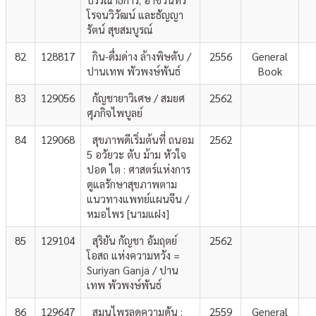
โรจนวิวัฒน์ และธัญญา
รัตน์ สุขสมบูรณ์
82
128817
กิน-ดื่มด่าง ล้างพิษตับ /
2556
General
ปานเทพ พัวพงษ์พันธ์
Book
83
129056
กัญชายาวิเศษ / สมยศ
2562
ศุภกิจไพบูลย์
84
129068
สุขภาพดีเริ่มต้นที่ ถนอม
2562
5 อวัยวะ ตับ ม้าม หัวใจ
ปอด ไต : ศาสตร์แห่งการ
ดูแลรักษาสุขภาพตาม
แนวทางแพทย์แผนจีน /
หมอไพร [นามแฝง]
85
129104
สุริยัน กัญชา อัมฤตย์
2562
โอสถ แห่งความหวัง =
Suriyan Ganja / ปาน
เทพ พัวพงษ์พันธ์
86
129647
สมุนไพรลดความดัน :
2559
General