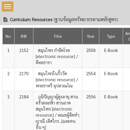
Toggle sidebar
Curriculum Resources
(ฐานข้อมูลทรัพยากรตามหลักสูตร)
A
No.
BIB
Title
Year
Type
1
2152
สมุนไพร กำจัดโรค
2558
E-Book
[electronic resource] /
คีตะธารา
2
2170
สมุนไพรในรั้ววัด
2554
E-Book
[electronic resource] /
พระธาตรี อุปลวณโณ
3
2184
ภูมิปัญญาผู้สูงอายุ สวน
2556
E-Book
ครัวลอยฟ้า สวนถาด
สมุนไพร [electronic
resource] / คณะผู้จัดทำ;
ญาณี เลิศไกร...[และคน
อื่น ๆ]