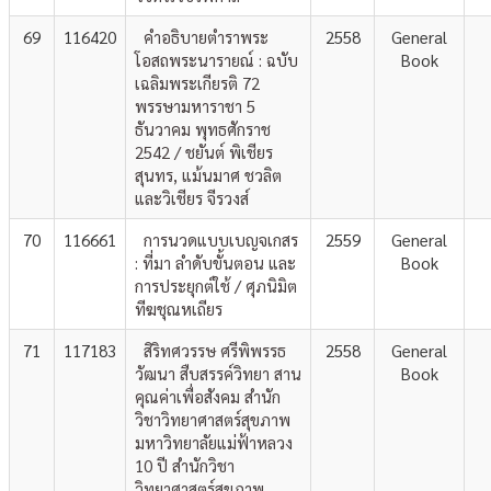
69
116420
คำอธิบายตำราพระ
2558
General
โอสถพระนารายณ์ : ฉบับ
Book
เฉลิมพระเกียรติ 72
พรรษามหาราชา 5
ธันวาคม พุทธศักราช
2542 / ชยันต์ พิเชียร
สุนทร, แม้นมาศ ชวลิต
และวิเชียร จีรวงส์
70
116661
การนวดแบบเบญจเกสร
2559
General
: ที่มา ลำดับขั้นตอน และ
Book
การประยุกต์ใช้ / ศุภนิมิต
ทีฆชุณหเถียร
71
117183
สิริทศวรรษ ศรีพิพรรธ
2558
General
วัฒนา สืบสรรค์วิทยา สาน
Book
คุณค่าเพื่อสังคม สำนัก
วิชาวิทยาศาสตร์สุขภาพ
มหาวิทยาลัยแม่ฟ้าหลวง
10 ปี สำนักวิชา
วิทยาศาสตร์สุขภาพ