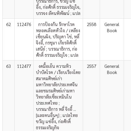
บรรณาธิการ, ขวัญ แซ่
อึ้ง, ก่อศักดิ์ ธรรมเจริญใจ,
บรรจง ลัคนพิพัฒน์ ; แปล
62
112476
การป้องกัน รักษาโรค
2558
General
หลอดเลือดหัวใจ / เหลียง
Book
เซี่ยนผิง, ปริญดา ไช่, หลี่
จิงอี้, กรชุมา เกียรติศักดิ์
เสนีย์ ; บรรณาธิการ, ก่อ
ศักดิ์ ธรรมเจริญใจ ; แปล
63
112477
งดมื้อเย็น ความหิว
2557
General
บำบัดโรค / เรียบเรียงโดย
Book
สมาคมศิษย์เก่า
มหาวิทยาลัยประเทศจีน
และชมรมศิษย์เก่ามหา
วิทยาลัยเซี่ยเหมินใน
ประเทศไทย ;
บรรณาธิการ หลี่ จิงอี้ ...
[และคนอื่นๆ] ; แปลไทย
ขวัญ แซ่อึ๊ง, ก่อศักดิ์
ธรรมเจริญกิจ