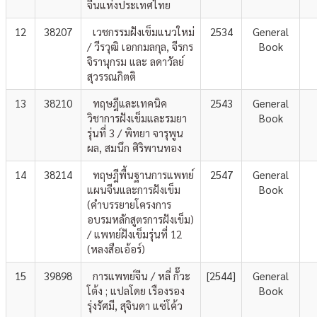
จีนแห่งประเทศไทย
12
38207
เวชกรรมฝังเข็มแนวใหม่
2534
General
/ วีรวุฒิ เอกกมลกุล, จีรกร
Book
จิรานุกรม และ ลดาวัลย์
สุวรรณกิตติ
13
38210
ทฤษฎีและเทคนิค
2543
General
วิชาการฝังเข็มและรมยา
Book
รุ่นที่ 3 / พิทยา จารุพูน
ผล, สมนึก ศิริพานทอง
14
38214
ทฤษฎีพื้นฐานการแพทย์
2547
General
แผนจีนและการฝังเข็ม
Book
(คำบรรยายโครงการ
อบรมหลักสูตรการฝังเข็ม)
/ แพทย์ฝังเข็มรุ่นที่ 12
(หลงสือเอ้อร์)
15
39898
การแพทย์จีน / หลี่ กั๊วะ
[2544]
General
โต้ง ; แปลโดย เรืองรอง
Book
รุ่งรัศมี, สุจินดา แซ่โค้ว