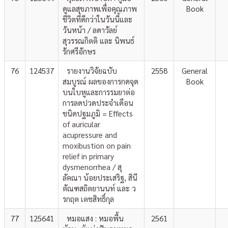
ดูแลสุขภาพเพื่อคุณภาพ
Book
ชีวิตที่ดีกว่าในวันนี้และ
วันหน้า / ลดาวัลย์
สุวรรณกิตติ และ นิพนธ์
รักศรีอักษร
76
124537
รายงานวิจัยฉบับ
2558
General
สมบูรณ์ ผลของการกดจุด
Book
บนใบหูและการรมยาต่อ
การลดปวดประจำเดือน
ชนิดปฐมภูมิ = Effects
of auricular
acupressure and
moxibustion on pain
relief in primary
dysmenorrhea / สุ
ลัคณา น้อยประเสริฐ, สินี
ตัณฑสถิตยานนท์ และ ว
รกฤต เตชสิทธิ์กุล
77
125641
หมอแสง : หมอพื้น
2561