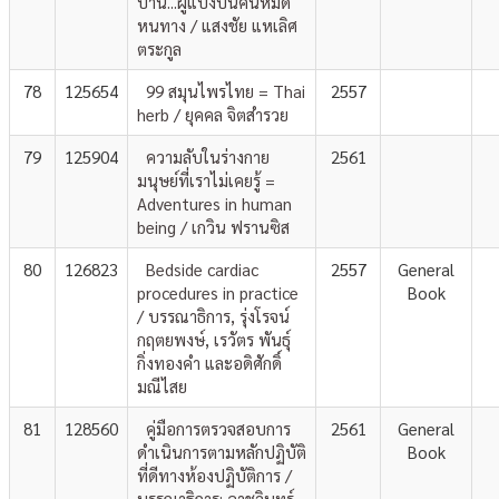
บ้าน...ผู้แบ่งปันคนหมด
หนทาง / แสงชัย แหเลิศ
ตระกูล
78
125654
99 สมุนไพรไทย = Thai
2557
herb / ยุคคล จิตสำรวย
79
125904
ความลับในร่างกาย
2561
มนุษย์ที่เราไม่เคยรู้ =
Adventures in human
being / เกวิน ฟรานซิส
80
126823
Bedside cardiac
2557
General
procedures in practice
Book
/ บรรณาธิการ, รุ่งโรจน์
กฤตยพงษ์, เรวัตร พันธุ์
กิ่งทองคำ และอดิศักดิ์
มณีไสย
81
128560
คู่มือการตรวจสอบการ
2561
General
ดำเนินการตามหลักปฏิบัติ
Book
ที่ดีทางห้องปฏิบัติการ /
บรรณาธิการ; อาชวินทร์