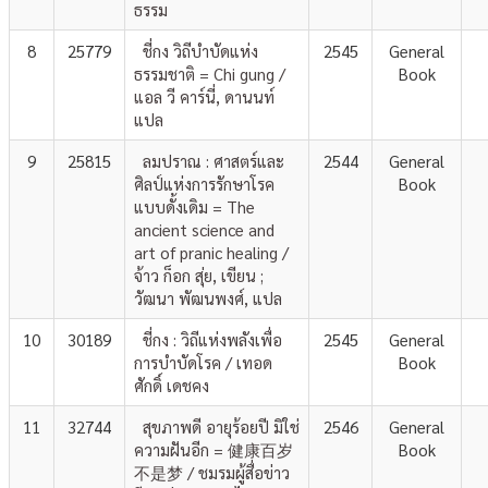
ธรรม
8
25779
ชี่กง วิถีบำบัดแห่ง
2545
General
ธรรมชาติ = Chi gung /
Book
แอล วี คาร์นี่, ดานนท์
แปล
9
25815
ลมปราณ : ศาสตร์และ
2544
General
ศิลป์แห่งการรักษาโรค
Book
แบบดั้งเดิม = The
ancient science and
art of pranic healing /
จ้าว ก็อก สุ่ย, เขียน ;
วัฒนา พัฒนพงศ์, แปล
10
30189
ชี่กง : วิถีแห่งพลังเพื่อ
2545
General
การบำบัดโรค / เทอด
Book
ศักดิ์ เดชคง
11
32744
สุขภาพดี อายุร้อยปี มิใช่
2546
General
ความฝันอีก = 健康百岁
Book
不是梦 / ชมรมผู้สื่อข่าว