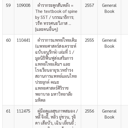
59
109008
ตำรากระดูกสันหลัง =
2557
General
The textbook of spine
Book
by SST / บรรณาธิการ;
วรัท ทรรศนะวิภาส ...
[และคนอื่นๆ]
60
110441
ตำราการแพทย์ไทยเดิม
2555
General
(แพทยศาสตร์สงเคราะห์
Book
ฉบับอนุรักษ์) เล่มที่ 1 /
มูลนิธิฟื้นฟูส่งเสริมการ
แพทย์ไทยเดิมฯ และ
โรงเรียนอายุรเวทธำรง
สถานการแพทย์แผนไทย
ประยุกต์ คณะ
แพทยศาสตร์ศิริราช
พยาบาล มหาวิทยาลัย
มหิดล
61
112475
คู่มือดูแลสุขภาพสมอง /
2556
General
หลี่ จิงอี้, หลิว ยู่ชวน, รุจิ
Book
ดา เสือบัว, เฉิน เยี่ยนยี่ ;