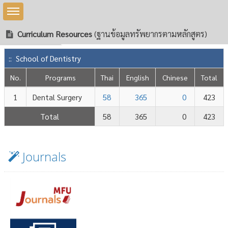
Toggle sidebar
Curriculum Resources
(ฐานข้อมูลทรัพยากรตามหลักสูตร)
:: School of Dentistry
No.
Programs
Thai
English
Chinese
Total
1
Dental Surgery
58
365
0
423
Total
58
365
0
423
nology
Journals